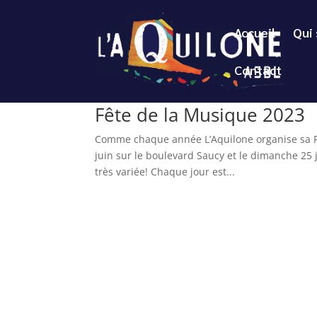
Accueil
Qui
Contact
Fête de la Musique 2023
Comme chaque année L’Aquilone organise sa F
juin sur le boulevard Saucy et le dimanche 25
très variée! Chaque jour est...