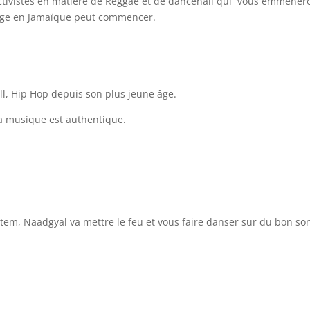
ctivistes en matière de Reggae et de dancehall qui vous emmèner
oyage en Jamaïque peut commencer.
ll, Hip Hop depuis son plus jeune âge.
 sa musique est authentique.
em, Naadgyal va mettre le feu et vous faire danser sur du bon so