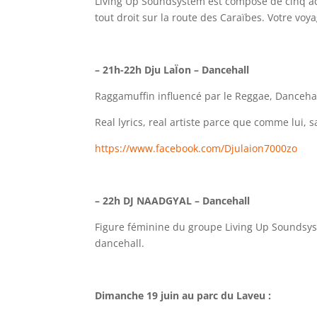
Living Up Soundsystem est composé de cinq a
tout droit sur la route des Caraïbes. Votre v
– 21h-22h Dju LaÏon – Dancehall
Raggamuffin influencé par le Reggae, Danceha
Real lyrics, real artiste parce que comme lui,
https://www.facebook.com/Djulaion7000zo
– 22h DJ NAADGYAL – Dancehall
Figure féminine du groupe Living Up Soundsyst
dancehall.
Dimanche 19 juin au parc du Laveu :