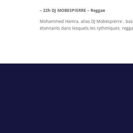
– 22h DJ MOBESPIERRE – Reggae
Mohammed Hamra, alias DJ Mobespierre , bass
étonnants dans lesquels les rythmiques regga