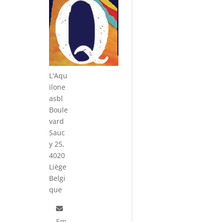
L'Aqu
ilone
asbl
Boule
vard
Sauc
y 25,
4020
Liège
Belgi
que
Em