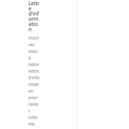
Lettr
e
d’inf
orm
atio
n
Inscri
vez
vous
à
notre
lettre
d'info
rmati
on
pour
reste
r
infor
mé