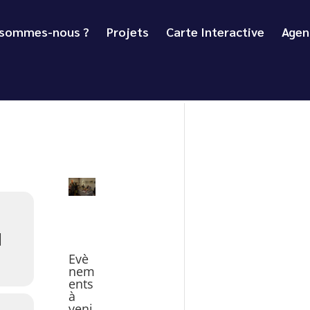
 sommes-nous ?
Projets
Carte Interactive
Agen
N
Evè
nem
ents
à
veni